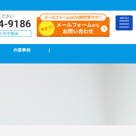
ください
MENU
4-9186
toggle
naviga
00 年中無休
作業事例
|
インターホン修理・取付
ブレーカー修理・取付
電気配線工事