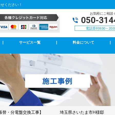
任せください！
お気軽にご相談
050-314
電話受付8:00～20:
|
サービス一覧
|
料金について
|
アコン修理・取付
TVアンテナ修理・取付
ンセント修理・取付
スイッチ修理・取付
気扇等修理・取付
漏電調査・修理
庭用EV充電工事
4k・8k受信工事
張替・分電盤交換工事】 埼玉県さいたま市H様邸