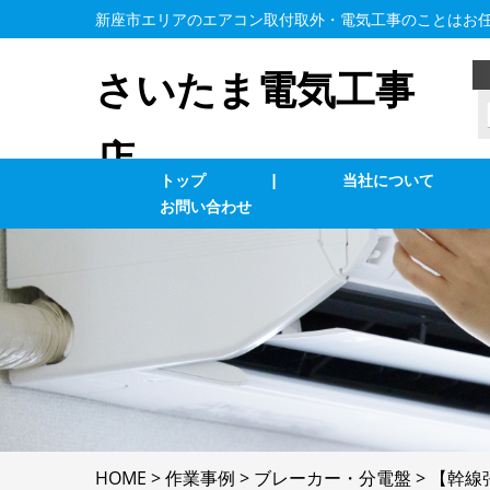
新座市エリアのエアコン取付取外・電気工事のことはお
さいたま電気工事
店
トップ
|
当社について
お問い合わせ
業務用エアコン交換・取付・修理
エ
照明の修理・取付
コ
単相３線式切替工事
換
防犯カメラ
家
HOME
>
作業事例
>
ブレーカー・分電盤
>
【幹線