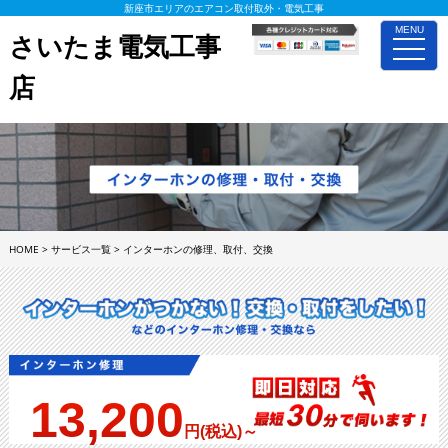
新座市エリアのエアコン取付取外・電気工事
MENU
さいたま電気工事
toggle
naviga
店
HOME
>
サービス一覧
>
インターホンの修理、取付、交換
13,200
円(税込)～