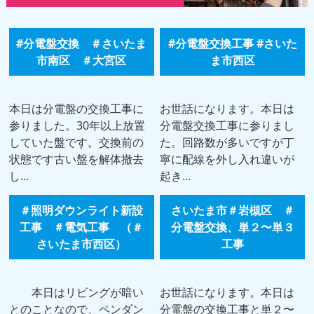
#分電盤交換 ＃さいたま
#分電盤交換工事 #さいた
市南区 ＃大宮区
ま市西区
本日は分電盤の交換工事に
お世話になります。本日は
参りました。30年以上放置
分電盤交換工事に参りまし
していた盤です。交換前の
た。回路数が多いですが丁
状態です古い盤を解体撤去
寧に配線を外し入れ違いが
し...
起き...
＃照明ダウンライト新設
さいたま市＃岩槻区 ＃
工事 ＃電気工事 （＃
分電盤交換、単２〜単３
さいたま市西区）
工事
本日はリビングが暗い
お世話になります。本日は
とのことなので、ペンダン
分電盤の交換工事と単２〜