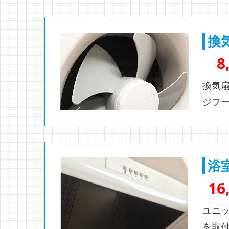
換
8
換気
ジフ
浴
16
ユニ
を取