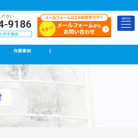
ください
MENU
4-9186
toggle
naviga
00 年中無休
作業事例
|
インターホン修理・取付
ブレーカー修理・取付
電気配線工事