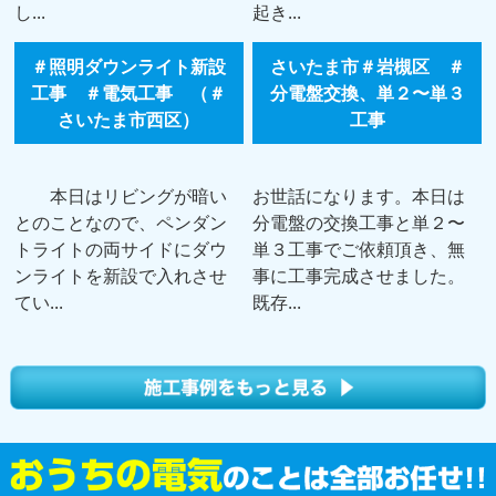
し...
起き...
＃照明ダウンライト新設
さいたま市＃岩槻区 ＃
工事 ＃電気工事 （＃
分電盤交換、単２〜単３
さいたま市西区）
工事
本日はリビングが暗い
お世話になります。本日は
とのことなので、ペンダン
分電盤の交換工事と単２〜
トライトの両サイドにダウ
単３工事でご依頼頂き、無
ンライトを新設で入れさせ
事に工事完成させました。
てい...
既存...