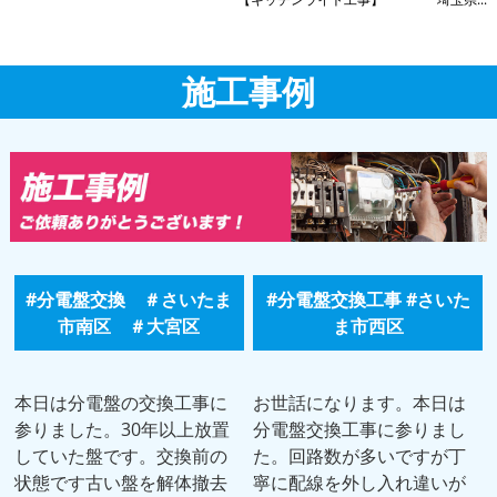
施工事例
#分電盤交換 ＃さいたま
#分電盤交換工事 #さいた
市南区 ＃大宮区
ま市西区
本日は分電盤の交換工事に
お世話になります。本日は
参りました。30年以上放置
分電盤交換工事に参りまし
していた盤です。交換前の
た。回路数が多いですが丁
状態です古い盤を解体撤去
寧に配線を外し入れ違いが