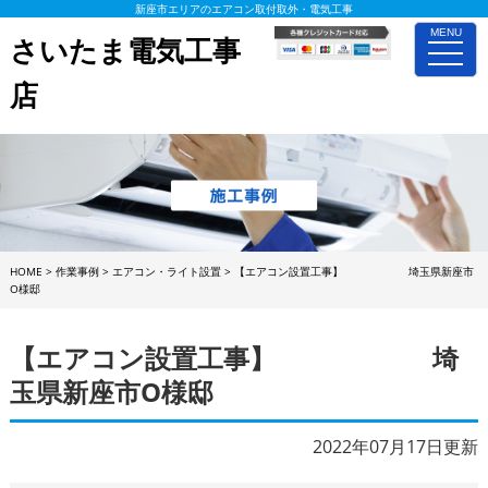
新座市エリアのエアコン取付取外・電気工事
MENU
さいたま電気工事
toggle
naviga
店
HOME
>
作業事例
>
エアコン・ライト設置
>
【エアコン設置工事】 埼玉県新座市
O様邸
【エアコン設置工事】 埼
玉県新座市O様邸
2022年07月17日更新