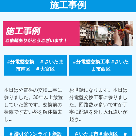
施工事例
#分電盤交換 ＃さいたま
#分電盤交換工事 #さいた
市南区 ＃大宮区
ま市西区
本日は分電盤の交換工事に
お世話になります。本日は
参りました。30年以上放置
分電盤交換工事に参りまし
していた盤です。交換前の
た。回路数が多いですが丁
状態です古い盤を解体撤去
寧に配線を外し入れ違いが
し...
起き...
＃照明ダウンライト新設
さいたま市＃岩槻区 ＃