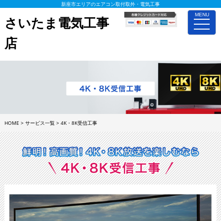
新座市エリアのエアコン取付取外・電気工事
MENU
さいたま電気工事
toggle
naviga
店
HOME
>
サービス一覧
>
4K・8K受信工事