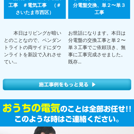
工事 ＃電気工事 （＃
分電盤交換、単２〜単３
さいたま市西区）
工事
本日はリビングが暗い
お世話になります。本日は
とのことなので、ペンダン
分電盤の交換工事と単２〜
トライトの両サイドにダウ
単３工事でご依頼頂き、無
ンライトを新設で入れさせ
事に工事完成させました。
てい...
既存...